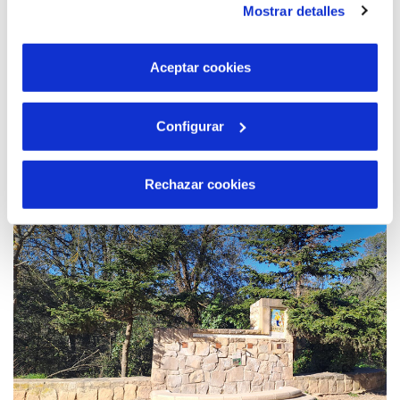
Mostrar detalles
son indispensables para que el sitio web funcione y que
por tanto no se pueden desactivar. Puedes consultar
más información en nuestra
Política de Cookies
Aceptar cookies
22 DE GEN. 2026
Configurar
L’educació ambiental, clau per construir una
cultura de la sostenibilitat
Rechazar cookies