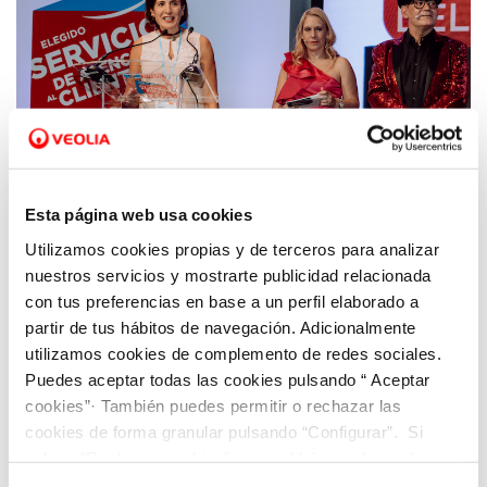
Esta página web usa cookies
08 DE FEBR. 2023
Utilizamos cookies propias y de terceros para analizar
Sorea, premiada amb el distintiu Elegido
nuestros servicios y mostrarte publicidad relacionada
Servicio de Atención al Cliente del Año
con tus preferencias en base a un perfil elaborado a
partir de tus hábitos de navegación. Adicionalmente
utilizamos cookies de complemento de redes sociales.
Puedes aceptar todas las cookies pulsando “ Aceptar
cookies”· También puedes permitir o rechazar las
cookies de forma granular pulsando “Configurar”. Si
pulsas “Rechazar cookies”, equivaldrá a rechazar la
instalación de todas las cookies salvo las necesarias que