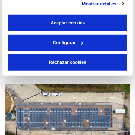
Mostrar detalles
son indispensables para que el sitio web funcione y que
por tanto no se pueden desactivar. Puedes consultar
más información en nuestra
Política de Cookies
Aceptar cookies
Configurar
05 DE DES. 2022
Conveni amb la síndica municipal de
Rechazar cookies
greuges de Sant Cugat per millorar l’atenció
a la ciutadania i garantir els seus drets