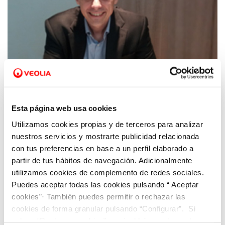
09 DE MARÇ 2017
Esta página web usa cookies
La revista Notes publica un article sobre el
Utilizamos cookies propias y de terceros para analizar
cicle de l'aigua a Mollet del Vallès
nuestros servicios y mostrarte publicidad relacionada
con tus preferencias en base a un perfil elaborado a
partir de tus hábitos de navegación. Adicionalmente
utilizamos cookies de complemento de redes sociales.
Puedes aceptar todas las cookies pulsando “ Aceptar
cookies”· También puedes permitir o rechazar las
cookies de forma granular pulsando “Configurar”. Si
pulsas “Rechazar cookies”, equivaldrá a rechazar la