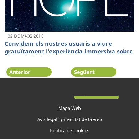
02 DE MAIG 2018
Convidem els nostres usuaris a viure
gratuïtament l'experiència immersiva sobre
el canvi climàtic "THE ZONE OF HOPE"
Anterior
Següent
Pàgina 18 de 44
Mapa Web
Avís legal i privacitat de la web
Política de cookies