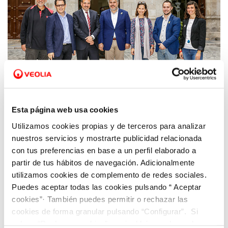
08 DE JUNY 2018
Esta página web usa cookies
Reafirmem el nostre compromís amb el
Utilizamos cookies propias y de terceros para analizar
món casteller
nuestros servicios y mostrarte publicidad relacionada
con tus preferencias en base a un perfil elaborado a
partir de tus hábitos de navegación. Adicionalmente
utilizamos cookies de complemento de redes sociales.
Puedes aceptar todas las cookies pulsando “ Aceptar
cookies”· También puedes permitir o rechazar las
cookies de forma granular pulsando “Configurar”. Si
pulsas “Rechazar cookies”, equivaldrá a rechazar la