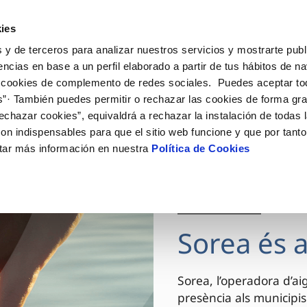
ES
CA
Actual
ies
 y de terceros para analizar nuestros servicios y mostrarte publ
El Teu Servei
La Teva Aigua
Coneix-nos
encias en base a un perfil elaborado a partir de tus hábitos de n
 cookies de complemento de redes sociales. Puedes aceptar to
s”· También puedes permitir o rechazar las cookies de forma gr
Ó AL CLIENT
AT
OSTRES COMPROMISOS
NTRACTES
COMPROMÍS DE SERVEI
CUIDEM L'AIGUA
MODIFICACIÓ DE DADES
echazar cookies”, equivaldrá a rechazar la instalación de todas 
de contacte
de la qualitat de l’aigua
 persones
vi de titular
Customer Counsel (Defensa del
Consells d'estalvi
Actualitzar dades bancàri
on indispensables para que el sitio web funcione y que por tant
rtes
 medi ambient
a de subministrament
Normativa del servei
Dipòsits comunitaris
Actualitzar dades de domic
tar más información en nuestra
Política de Cookies
via
nnovació i la digitalització
xa de subministrament
Junta d’Arbitratge
Consells per evitar avaries en 
Actualitzar dades persona
gelada
obres i afectacions
·licitud d'escomesa
Programa AMB TU
03 DE DES. 2025
ació de fuita interior
umentació contractació
Sorea és a
Sorea, l’operadora d’a
presència als municipis 