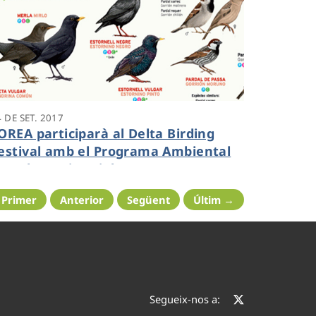
 DE SET. 2017
OREA participarà al Delta Birding
estival amb el Programa Ambiental
e Voluntariat Biobserva
 Primer
Anterior
Següent
Últim →
Segueix-nos a: