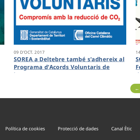
09 D’OCT. 2017
14
SOREA a Deltebre també s'adhereix al
S
Programa d'Acords Voluntaris de
F
l'OCCC
d
←
Política de cookies
Protecció de dades
Canal Ètic