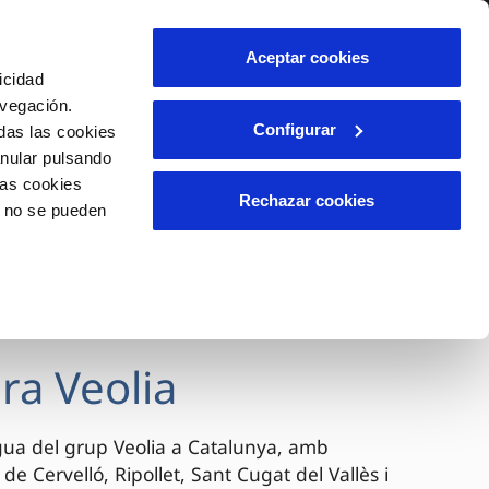
itat
Ajuda
Contacta'ns
Aceptar cookies
icidad
Àrea de clients
avegación.
Configurar
das las cookies
anular pulsando
TELEMESURA
INCIDÈNCIES
las cookies
 client)
es
Comunica anomalies o possibles
Rechazar cookies
o no se pueden
fraus
ili
Reclamacions i queixes
cas de
ls
ra Veolia
igua del grup Veolia a Catalunya, amb
de Cervelló, Ripollet, Sant Cugat del Vallès i