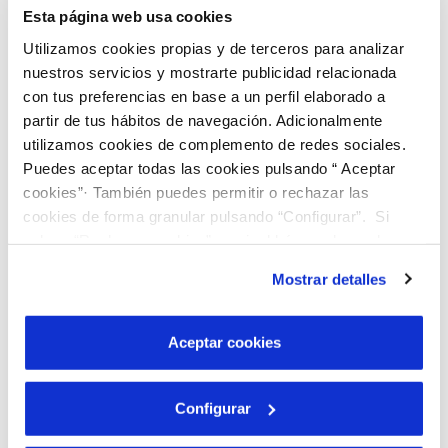
Esta página web usa cookies
Utilizamos cookies propias y de terceros para analizar
nuestros servicios y mostrarte publicidad relacionada
con tus preferencias en base a un perfil elaborado a
partir de tus hábitos de navegación. Adicionalmente
utilizamos cookies de complemento de redes sociales.
Puedes aceptar todas las cookies pulsando “ Aceptar
cookies”· También puedes permitir o rechazar las
14 D’ABR. 2016
cookies de forma granular pulsando “Configurar”. Si
SOREA posa en marxa un concurs d'idees
pulsas “Rechazar cookies”, equivaldrá a rechazar la
per millorar l'atenció al client
instalación de todas las cookies salvo las necesarias que
Mostrar detalles
son indispensables para que el sitio web funcione y que
por tanto no se pueden desactivar. Puedes consultar
más información en nuestra
Política de Cookies
Aceptar cookies
Configurar