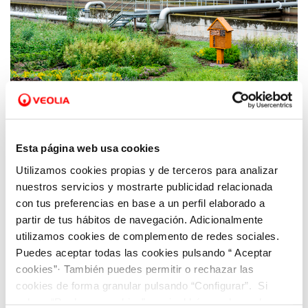
01 DE JUNY 2021
Esta página web usa cookies
Objectiu per a la pròxima dècada: preservar
Utilizamos cookies propias y de terceros para analizar
els ecosistemes
nuestros servicios y mostrarte publicidad relacionada
con tus preferencias en base a un perfil elaborado a
partir de tus hábitos de navegación. Adicionalmente
utilizamos cookies de complemento de redes sociales.
Puedes aceptar todas las cookies pulsando “ Aceptar
cookies”· También puedes permitir o rechazar las
cookies de forma granular pulsando “Configurar”. Si
pulsas “Rechazar cookies”, equivaldrá a rechazar la