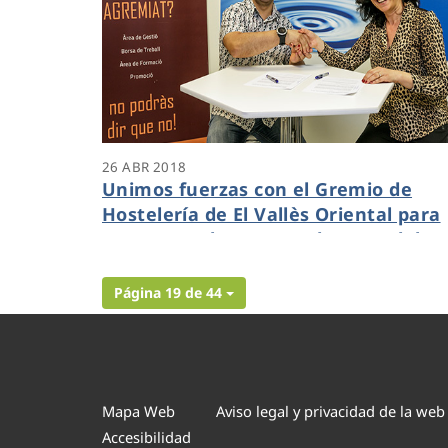
26 ABR 2018
Unimos fuerzas con el Gremio de
Hostelería de El Vallès Oriental para
promover el consumo de agua del
grifo en Granollers
Página 19 de 44
Mapa Web
Aviso legal y privacidad de la web
Accesibilidad