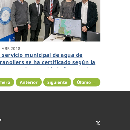
3 ABR 2018
l servicio municipal de agua de
ranollers se ha certificado según la
SO 22000 de seguridad alimentaria
imero
Anterior
Siguiente
Último →
co