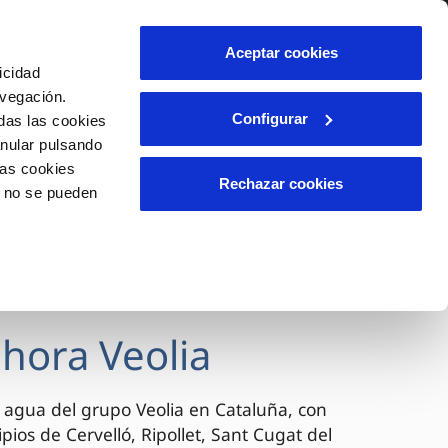
lidad
Ayuda
Contáctanos
Aceptar cookies
icidad
Área de clientes
avegación.
Configurar
das las cookies
anular pulsando
OS
TELELECTURA
INCIDENCIAS
las cookies
l
s
Comunica anomalías o posibles
Rechazar cookies
o no se pueden
fraudes
lio
Reclamaciones
n caso
es
ahora Veolia
 agua del grupo Veolia en Cataluña, con
pios de Cervelló, Ripollet, Sant Cugat del