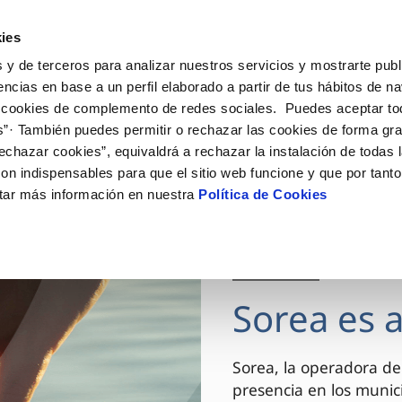
ES
CA
Actua
ies
 y de terceros para analizar nuestros servicios y mostrarte publ
Tu Servicio
Tu Agua
Conócenos
encias en base a un perfil elaborado a partir de tus hábitos de n
 cookies de complemento de redes sociales. Puedes aceptar to
s”· También puedes permitir o rechazar las cookies de forma gr
ÓN AL CLIENTE
AD
ROS COMPROMISOS
NTRATOS
COMPROMISO DE SERVICIO
CUIDADOS DEL AGUA
MODIFICACIÓN DE DAT
echazar cookies”, equivaldrá a rechazar la instalación de todas 
 de contacto
 calidad del agua
 personas
bio de titular
Customer Counsel (Defensa de
Consejos de ahorro
Actualizar datos bancario
on indispensables para que el sitio web funcione y que por tant
cliente)
rtas
medio ambiente
a de suministro
Depósitos comunitarios
Actualizar datos de domici
tar más información en nuestra
Política de Cookies
Normativa del servicio
via
innovacion y digitalización
a de suministro
Consejos para evitar averías e
Actualizar datos personal
Junta de Arbitraje
de helada
 obras y afectaciones
icitud de Acometida
Programa CONTIGO
03 DIC 2025
ación de fuga interior
umentación contratación
Sorea es 
VER TODAS LAS GESTIONES
Sorea, la operadora de
presencia en los munici