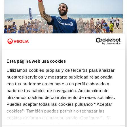
12 JUN 2019
Esta página web usa cookies
Los jóvenes de El Masnou ponen a punto su
Utilizamos cookies propias y de terceros para analizar
playa
nuestros servicios y mostrarte publicidad relacionada
con tus preferencias en base a un perfil elaborado a
partir de tus hábitos de navegación. Adicionalmente
utilizamos cookies de complemento de redes sociales.
Puedes aceptar todas las cookies pulsando “ Aceptar
cookies”· También puedes permitir o rechazar las
cookies de forma granular pulsando “Configurar”. Si
pulsas “Rechazar cookies”, equivaldrá a rechazar la