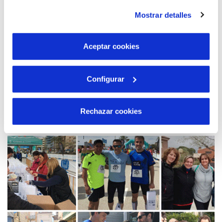
instalación de todas las cookies salvo las necesarias que
Mostrar detalles
son indispensables para que el sitio web funcione y que
por tanto no se pueden desactivar. Puedes consultar
más información en nuestra
Política de Cookies
Aceptar cookies
Configurar
12 ABR 2017
Cuota fija mensual para pagar el recibo del
agua
Rechazar cookies