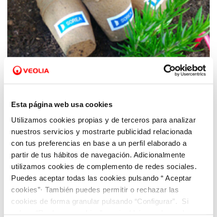
25 ABR 2017
Esta página web usa cookies
Feria del Día de la Tierra en Rubí
Utilizamos cookies propias y de terceros para analizar
nuestros servicios y mostrarte publicidad relacionada
con tus preferencias en base a un perfil elaborado a
partir de tus hábitos de navegación. Adicionalmente
utilizamos cookies de complemento de redes sociales.
Puedes aceptar todas las cookies pulsando “ Aceptar
cookies”· También puedes permitir o rechazar las
cookies de forma granular pulsando “Configurar”. Si
pulsas “Rechazar cookies”, equivaldrá a rechazar la