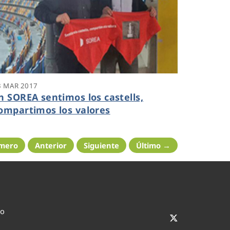
3 MAR 2017
n SOREA sentimos los castells,
ompartimos los valores
imero
Anterior
Siguiente
Último →
co