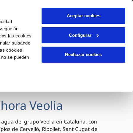
lidad
Ayuda
Contáctanos
Aceptar cookies
icidad
Área de clientes
avegación.
Configurar
das las cookies
anular pulsando
OS
TELELECTURA
INCIDENCIAS
las cookies
l
s
Comunica anomalías o posibles
Rechazar cookies
o no se pueden
fraudes
lio
Reclamaciones
n caso
es
ahora Veolia
 agua del grupo Veolia en Cataluña, con
pios de Cervelló, Ripollet, Sant Cugat del