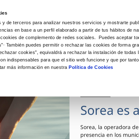
ES
CA
Actua
ies
 y de terceros para analizar nuestros servicios y mostrarte publ
Tu Servicio
Tu Agua
Conócenos
encias en base a un perfil elaborado a partir de tus hábitos de n
 cookies de complemento de redes sociales. Puedes aceptar to
s”· También puedes permitir o rechazar las cookies de forma gr
ÓN AL CLIENTE
AD
ROS COMPROMISOS
NTRATOS
COMPROMISO DE SERVICIO
CUIDADOS DEL AGUA
MODIFICACIÓN DE DAT
echazar cookies”, equivaldrá a rechazar la instalación de todas 
 de contacto
 calidad del agua
 personas
bio de titular
Customer Counsel (Defensa de
Consejos de ahorro
Actualizar datos bancario
on indispensables para que el sitio web funcione y que por tant
cliente)
rtas
medio ambiente
a de suministro
Depósitos comunitarios
Actualizar datos de domici
tar más información en nuestra
Política de Cookies
Normativa del servicio
via
innovacion y digitalización
a de suministro
Consejos para evitar averías e
Actualizar datos personal
Junta de Arbitraje
de helada
 obras y afectaciones
icitud de Acometida
Programa CONTIGO
03 DIC 2025
ación de fuga interior
umentación contratación
Sorea es 
VER TODAS LAS GESTIONES
Sorea, la operadora de
presencia en los munici