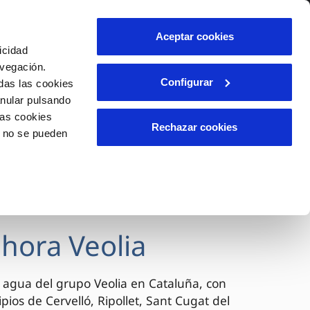
lidad
Ayuda
Contáctanos
Aceptar cookies
icidad
Área de clientes
avegación.
Configurar
das las cookies
anular pulsando
OS
TELELECTURA
INCIDENCIAS
las cookies
l
s
Comunica anomalías o posibles
Rechazar cookies
o no se pueden
fraudes
lio
Reclamaciones
n caso
es
ahora Veolia
 agua del grupo Veolia en Cataluña, con
pios de Cervelló, Ripollet, Sant Cugat del