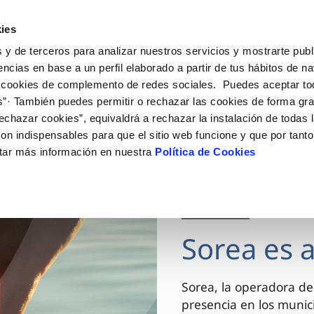
ES
CA
Actua
ies
 y de terceros para analizar nuestros servicios y mostrarte publ
Tu Servicio
Tu Agua
Conócenos
encias en base a un perfil elaborado a partir de tus hábitos de n
 cookies de complemento de redes sociales. Puedes aceptar to
s”· También puedes permitir o rechazar las cookies de forma gr
ÓN AL CLIENTE
AD
ROS COMPROMISOS
NTRATOS
COMPROMISO DE SERVICIO
CUIDADOS DEL AGUA
MODIFICACIÓN DE DAT
echazar cookies”, equivaldrá a rechazar la instalación de todas 
 de contacto
 calidad del agua
 personas
bio de titular
Customer Counsel (Defensa de
Consejos de ahorro
Actualizar datos bancario
on indispensables para que el sitio web funcione y que por tant
cliente)
rtas
medio ambiente
a de suministro
Depósitos comunitarios
Actualizar datos de domici
tar más información en nuestra
Política de Cookies
Normativa del servicio
via
innovacion y digitalización
a de suministro
Consejos para evitar averías e
Actualizar datos personal
Junta de Arbitraje
de helada
 obras y afectaciones
icitud de Acometida
Programa CONTIGO
03 DIC 2025
ación de fuga interior
umentación contratación
Sorea es 
VER TODAS LAS GESTIONES
Sorea, la operadora de
presencia en los munici