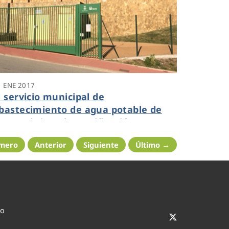
1 ENE 2017
l servicio municipal de
bastecimiento de agua potable de
itges obtiene la certificación ISO
2000 de inocuidad alimentaria
imero
Anterior
Siguiente
Último →
co