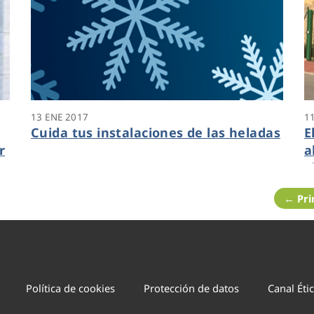
13 ENE 2017
1
Cuida tus instalaciones de las heladas
E
r
a
S
2
← Pr
Política de cookies
Protección de datos
Canal Éti