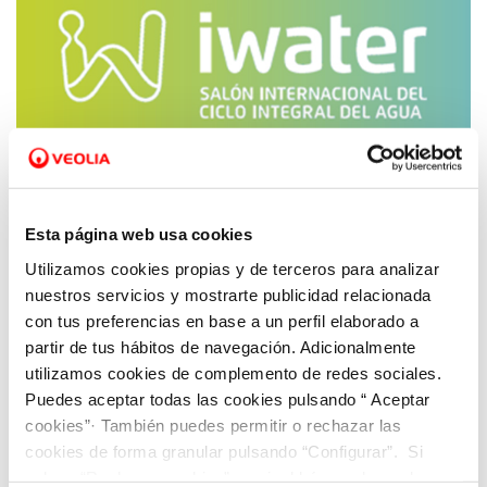
22 NOV 2016
Esta página web usa cookies
SOREA presente en IWater, el I Salón
Utilizamos cookies propias y de terceros para analizar
Internacional del Ciclo Integral del Agua
nuestros servicios y mostrarte publicidad relacionada
con tus preferencias en base a un perfil elaborado a
partir de tus hábitos de navegación. Adicionalmente
utilizamos cookies de complemento de redes sociales.
Puedes aceptar todas las cookies pulsando “ Aceptar
cookies”· También puedes permitir o rechazar las
cookies de forma granular pulsando “Configurar”. Si
pulsas “Rechazar cookies”, equivaldrá a rechazar la