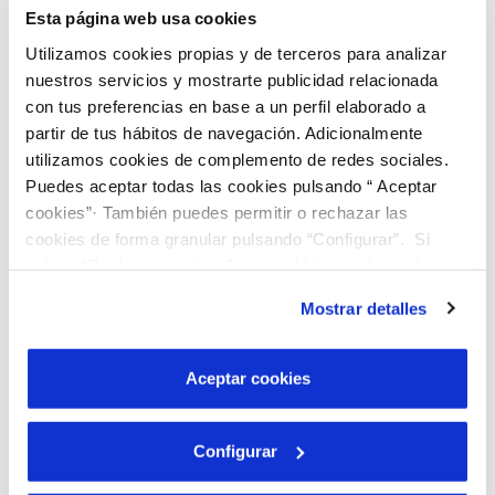
Esta página web usa cookies
Utilizamos cookies propias y de terceros para analizar
nuestros servicios y mostrarte publicidad relacionada
con tus preferencias en base a un perfil elaborado a
partir de tus hábitos de navegación. Adicionalmente
utilizamos cookies de complemento de redes sociales.
Puedes aceptar todas las cookies pulsando “ Aceptar
cookies”· También puedes permitir o rechazar las
18 ABR 2016
cookies de forma granular pulsando “Configurar”. Si
SOREA celebra el dia de la terra amb
pulsas “Rechazar cookies”, equivaldrá a rechazar la
activitats a la Fira de Rubí
instalación de todas las cookies salvo las necesarias que
Mostrar detalles
son indispensables para que el sitio web funcione y que
por tanto no se pueden desactivar. Puedes consultar
más información en nuestra
Política de Cookies
Aceptar cookies
Configurar