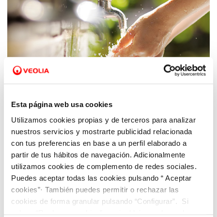
16 MAR 2020
Esta página web usa cookies
SOREA adopta medidas para garantizar los
Utilizamos cookies propias y de terceros para analizar
servicios de suministro y saneamiento de
nuestros servicios y mostrarte publicidad relacionada
agua
con tus preferencias en base a un perfil elaborado a
partir de tus hábitos de navegación. Adicionalmente
utilizamos cookies de complemento de redes sociales.
Puedes aceptar todas las cookies pulsando “ Aceptar
cookies”· También puedes permitir o rechazar las
cookies de forma granular pulsando “Configurar”. Si
pulsas “Rechazar cookies”, equivaldrá a rechazar la