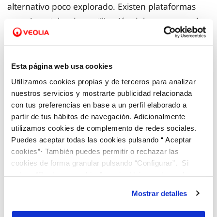
alternativo poco explorado. Existen plataformas
experimentales de reutilización del agua, como la
que se está desarrollando en la
depuradora de
Mataró
, fruto de la colaboración público-privada.
Un proyecto impulsado por el
Consejo Comarcal
Esta página web usa cookies
del Maresme
y por la
ACA
que está operado por
Utilizamos cookies propias y de terceros para analizar
CETAQUA
, el centro tecnológico de Agbar, en
nuestros servicios y mostrarte publicidad relacionada
con tus preferencias en base a un perfil elaborado a
colaboración con
SIMMAR
. Esta iniciativa persigue
partir de tus hábitos de navegación. Adicionalmente
demostrar la viabilidad técnica y económica de la
utilizamos cookies de complemento de redes sociales.
regeneración del agua tratada en la depuradora
Puedes aceptar todas las cookies pulsando “ Aceptar
de Mataró.
cookies”· También puedes permitir o rechazar las
cookies de forma granular pulsando “Configurar”. Si
pulsas “Rechazar cookies”, equivaldrá a rechazar la
En el Camp de Tarragona, concretamente en la
instalación de todas las cookies salvo las necesarias que
Mostrar detalles
depuradora de Cambrils,
COMAIGUA
impulsa el
son indispensables para que el sitio web funcione y que
proyecto
LIFE REMAR
, con el objetivo de
por tanto no se pueden desactivar. Puedes consultar