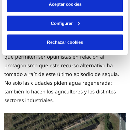
más información en nuestra
Política de Cookies
demostrar la viabilidad de la recarga del acuífero
Aceptar cookies
del Baix Camp con aguas residuales, mediante
una tecnología de recarga de acuíferos
Configurar
gestionados con barreras reactivas. Existen otras
iniciativas, en otros puntos de las cuencas internas
Rechazar cookies
de Cataluña, en el ámbito del agua regenerada
que permiten ser optimistas en relación al
protagonismo que este recurso alternativo ha
tomado a raíz de este último episodio de sequía.
No solo las ciudades piden agua regenerada:
también lo hacen los agricultores y los distintos
sectores industriales.