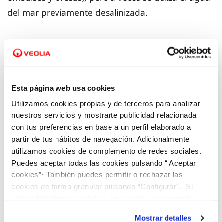
del mar previamente desalinizada.
Tras haber captado el agua, la hacemos llegar a
diversas instalaciones de tratamiento y,
posteriormente, la distribuimos por la red hasta
llegar, con la
máxima calidad a los hogares
de los
Esta página web usa cookies
ciudadanos. Para la compañía
es esencial
Utilizamos cookies propias y de terceros para analizar
garantizar el abastecimiento de agua potable
a
nuestros servicios y mostrarte publicidad relacionada
con tus preferencias en base a un perfil elaborado a
particulares y empresas; por ello, trabajamos
partir de tus hábitos de navegación. Adicionalmente
siempre en la gestión integral de los recursos y en
utilizamos cookies de complemento de redes sociales.
la mejora de la eficiencia en la gestión sostenible
Puedes aceptar todas las cookies pulsando “ Aceptar
del agua.
cookies”· También puedes permitir o rechazar las
cookies de forma granular pulsando “Configurar”. Si
pulsas “Rechazar cookies”, equivaldrá a rechazar la
Selecciona tu municipio
y consulta de dónde
instalación de todas las cookies salvo las necesarias que
Mostrar detalles