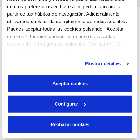
con tus preferencias en base a un perfil elaborado a
partir de tus hábitos de navegación. Adicionalmente
Descubre más…
utilizamos cookies de complemento de redes sociales.
Puedes aceptar todas las cookies pulsando “ Aceptar
cookies”· También puedes permitir o rechazar las
cookies de forma granular pulsando “Configurar”. Si
pulsas “Rechazar cookies”, equivaldrá a rechazar la
instalación de todas las cookies salvo las necesarias que
Mostrar detalles
son indispensables para que el sitio web funcione y que
por tanto no se pueden desactivar. Puedes consultar
más información en nuestra
Política de Cookies
Aceptar cookies
Configurar
Rechazar cookies