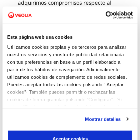
adquirimos compromisos respecto al
servicio en materia de
responsabilidad, y ponemos a
disposición la figura de customer
Esta página web usa cookies
counsel, entre otras acciones.
Utilizamos cookies propias y de terceros para analizar
VALORES
nuestros servicios y mostrarte publicidad relacionada
con tus preferencias en base a un perfil elaborado a
Acción social
partir de tus hábitos de navegación. Adicionalmente
utilizamos cookies de complemento de redes sociales.
Puedes aceptar todas las cookies pulsando “ Aceptar
cookies”· También puedes permitir o rechazar las
Generación de oportunidades
cookies de forma granular pulsando “Configurar”. Si
pulsas “Rechazar cookies”, equivaldrá a rechazar la
instalación de todas las cookies salvo las necesarias que
Mostrar detalles
Mejora de la ocupabilidad
son indispensables para que el sitio web funcione y que
por tanto no se pueden desactivar. Puedes consultar
más información en nuestra
Política de Cookies
Aceptar cookies