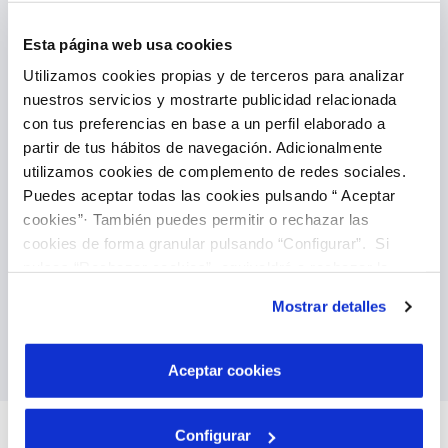
VER TODAS LAS GESTIONES
Esta página web usa cookies
Utilizamos cookies propias y de terceros para analizar
nuestros servicios y mostrarte publicidad relacionada
con tus preferencias en base a un perfil elaborado a
partir de tus hábitos de navegación. Adicionalmente
utilizamos cookies de complemento de redes sociales.
Domicilia tus facturas
Puedes aceptar todas las cookies pulsando “ Aceptar
cookies”· También puedes permitir o rechazar las
También puedes domiciliar tus facturas, es la
manera más fácil de olvidarte de ellas y puedes
cookies de forma granular pulsando “Configurar”. Si
hacerlo directamente a través de nuestra área
pulsas “Rechazar cookies”, equivaldrá a rechazar la
de clientes. Una vez hecho no tienes que volver
instalación de todas las cookies salvo las necesarias que
a preocuparte.
Mostrar detalles
son indispensables para que el sitio web funcione y que
por tanto no se pueden desactivar. Puedes consultar
Domiciliar facturas
más información en nuestra
Política de Cookies
Aceptar cookies
Configurar