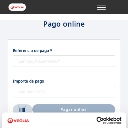
Menu
GESTIONES ONLINE
Pago online
VER TODAS LAS GESTIONES
Referencia de pago *
TU SERVICIO
VER TODAS LAS GESTIONES
Importe de pago
TU AGUA
VER TODAS LAS GESTIONES
Pagar online
CONÓCENOS
Bizum
Tarjeta
Aceptamos: