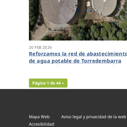
20 FEB 2026
Reforzamos la red de abastecimient
de agua potable de Torredembarra
con cerca de 580.000 euros en obras
subvencionadas
Página 1 de 44
Mapa Web
Aviso legal y privacidad de la web
Accesibilidad