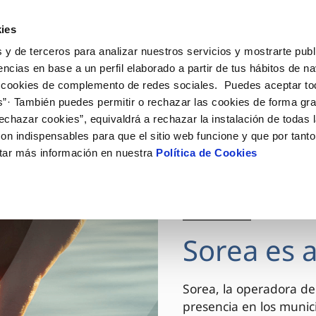
ES
CA
Actua
ies
 y de terceros para analizar nuestros servicios y mostrarte publ
Tu Servicio
Tu Agua
Conócenos
encias en base a un perfil elaborado a partir de tus hábitos de n
 cookies de complemento de redes sociales. Puedes aceptar to
s”· También puedes permitir o rechazar las cookies de forma gr
ÓN AL CLIENTE
AD
ROS COMPROMISOS
NTRATOS
COMPROMISO DE SERVICIO
CUIDADOS DEL AGUA
MODIFICACIÓN DE DAT
echazar cookies”, equivaldrá a rechazar la instalación de todas 
 de contacto
 calidad del agua
 personas
bio de titular
Customer Counsel (Defensa de
Consejos de ahorro
Actualizar datos bancario
on indispensables para que el sitio web funcione y que por tant
cliente)
rtas
medio ambiente
a de suministro
Depósitos comunitarios
Actualizar datos de domici
tar más información en nuestra
Política de Cookies
Normativa del servicio
via
innovacion y digitalización
a de suministro
Consejos para evitar averías e
Actualizar datos personal
Junta de Arbitraje
de helada
 obras y afectaciones
icitud de Acometida
Programa CONTIGO
03 DIC 2025
ación de fuga interior
umentación contratación
Sorea es 
VER TODAS LAS GESTIONES
Sorea, la operadora de
presencia en los munici