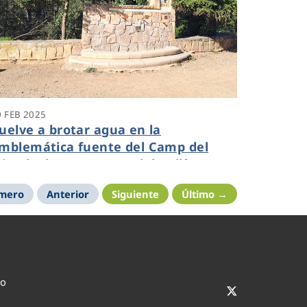
0 FEB 2025
uelve a brotar agua en la
mblemática fuente del Camp del
iracle de Sant Cugat del Vallès
imero
Anterior
Siguiente
Último →
co