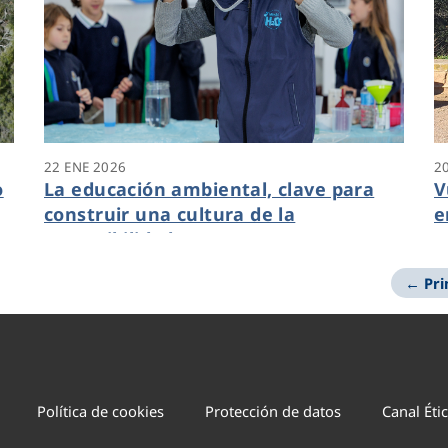
22 ENE 2026
2
o
La educación ambiental, clave para
V
construir una cultura de la
e
sostenibilidad
M
← Pr
Política de cookies
Protección de datos
Canal Éti