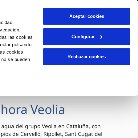
lidad
Ayuda
Contáctanos
Aceptar cookies
icidad
Área de clientes
avegación.
Configurar
das las cookies
anular pulsando
OS
TELELECTURA
INCIDENCIAS
las cookies
l
s
Comunica anomalías o posibles
Rechazar cookies
o no se pueden
fraudes
lio
Reclamaciones
n caso
es
ahora Veolia
 agua del grupo Veolia en Cataluña, con
pios de Cervelló, Ripollet, Sant Cugat del