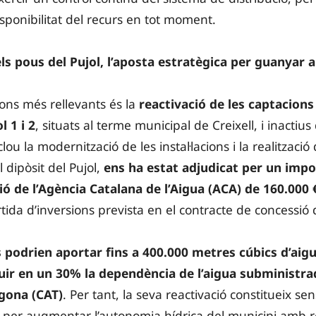
 disponibilitat del recurs en tot moment.
ls pous del Pujol, l’aposta estratègica per guanyar 
ons més rellevants és la
reactivació de les captacions
l 1 i 2
, situats al terme municipal de Creixell, i inactius
clou la modernització de les instal·lacions i la realitzaci
 dipòsit del Pujol,
ens ha estat adjudicat per un impo
ó de l’Agència Catalana de l’Aigua (ACA) de 160.000 
tida d’inversions prevista en el contracte de concessió d
podrien aportar fins a 400.000 metres cúbics d’aigu
uir en un 30% la dependència de l’aigua subministra
agona (CAT)
. Per tant, la seva reactivació constitueix s
 per augmentar l’autonomia hídrica del municipi amb r