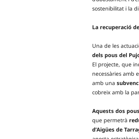
sostenibilitat i la
La recuperació de
Una de les actuaci
dels pous del Pujo
El projecte, que in
necessàries amb el
amb una
subvenci
cobreix amb la par
Aquests dos pous 
que permetrà
red
d’Aigües de Tarr
aposta estratègica