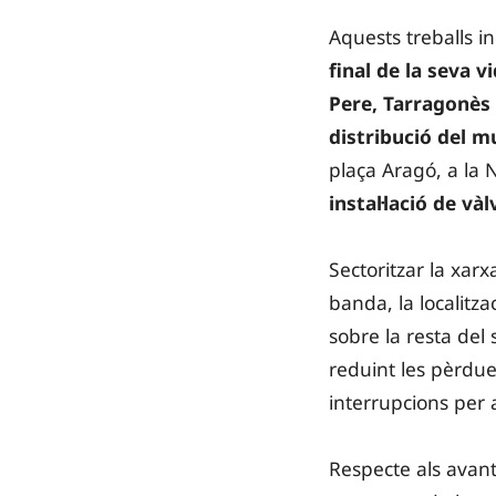
Aquests treballs i
final de la seva vi
Pere, Tarragonès 
distribució del m
plaça Aragó, a la
instal·lació de và
Sectoritzar la xarx
banda, la localitza
sobre la resta del 
reduint les pèrdue
interrupcions per a
Respecte als avan