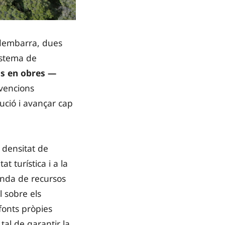
edembarra, dues
sistema de
s en obres —
rvencions
bució i avançar cap
 densitat de
at turística i a la
anda de recursos
 sobre els
 fonts pròpies
tal de garantir la