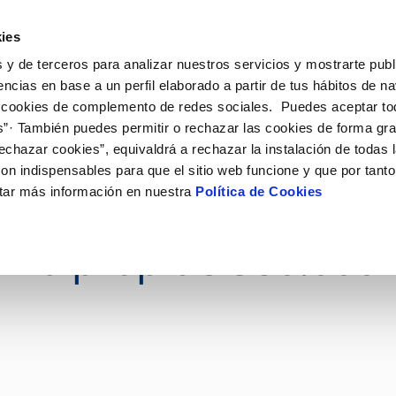
ES
CA
Actual
ies
 y de terceros para analizar nuestros servicios y mostrarte publ
El Teu Servei
La Teva Aigua
Coneix-nos
encias en base a un perfil elaborado a partir de tus hábitos de n
 cookies de complemento de redes sociales. Puedes aceptar to
s”· También puedes permitir o rechazar las cookies de forma gr
Ó AL CLIENT
AT
OSTRES COMPROMISOS
NTRACTES
COMPROMÍS DE SERVEI
CUIDEM L'AIGUA
MODIFICACIÓ DE DADES
echazar cookies”, equivaldrá a rechazar la instalación de todas 
de contacte
de la qualitat de l’aigua
 persones
vi de titular
Customer Counsel (Defensa del
Consells d'estalvi
Actualitzar dades bancàri
on indispensables para que el sitio web funcione y que por tant
rtes
 medi ambient
a de subministrament
Normativa del servei
Dipòsits comunitaris
Actualitzar dades de domic
tar más información en nuestra
Política de Cookies
a d’abastament d’aig
via
nnovació i la digitalització
xa de subministrament
Junta d’Arbitratge
Consells per evitar avaries en 
Actualitzar dades persona
gelada
obres i afectacions
·licitud d'escomesa
Programa AMB TU
mb prop de 580.000 
ació de fuita interior
umentació contractació