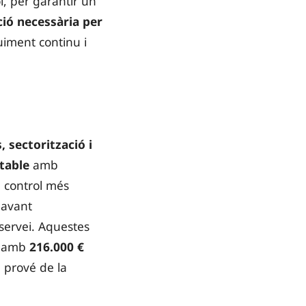
l, per garantir un
ió necessària per
uiment continu i
 sectorització i
table
amb
n control més
davant
 servei. Aquestes
en amb
216.000 €
a prové de la