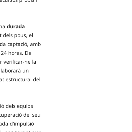
una
durada
t dels pous, el
ada captació, amb
 24 hores. De
 verificar-ne la
’elaborarà un
t estructural del
ió dels equips
ecuperació del seu
nada d’impulsió