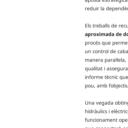
reduir la dependè
Els treballs de re
aproximada de d
procés que permet
un control de caba
manera paral·lela, 
qualitat i assegur
informe tècnic que
pou, amb l’objecti
Una vegada obtingu
hidràulics i elèctr
funcionament opera