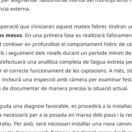
ncia externa.
cuperació que s’iniciaran aquest mateix febrer, tindran 
os mesos
. En una primera fase es realitzarà l’aforamen
 conèixer en profunditat el comportament hídric de c
ls i seguiment dels nivells durant un període mínim de
s’efectuarà una analítica completa de l’aigua extreta per
ar el correcte funcionament de les captacions. A més, s
 inclourà una inspecció amb càmera per examinar l’esta
u de documentar de manera precisa la situació actual.
da una diagnosi favorable, es procedirà a la instal·lac
ics necessaris per a la posada en marxa dels pous i la r
tiu. Per això, serà necessari instal·lar una nova cano