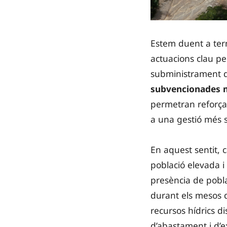
Estem duent a ter
actuacions clau per
subministrament d
subvencionades m
permetran reforçar
a una gestió més so
En aquest sentit, 
població elevada i p
presència de pobl
durant els mesos d
recursos hídrics di
d’abastament i d’ex