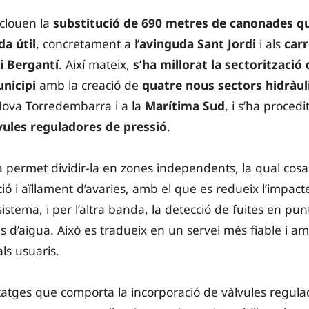
nclouen la
substitució de 690 metres de canonades qu
da útil
, concretament a l’
avinguda Sant Jordi
i als
carr
i Bergantí
. Així mateix,
s’ha millorat la sectorització 
unicipi
amb la creació de
quatre nous sectors hidràul
 Nova Torredembarra i a la
Marítima Sud
, i s’ha proced
lvules reguladores de pressió
.
a permet dividir-la en zones independents, la qual cosa 
ció i aïllament d’avaries, amb el que es redueix l’impact
sistema, i per l’altra banda, la detecció de fuites en pun
s d’aigua. Això es tradueix en un servei més fiable i 
ls usuaris.
tatges que comporta la incorporació de vàlvules regula