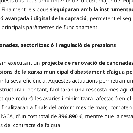
ests dos pous amb l’interior del dipòsit major del Pujo
. Finalment, els pous
s’equiparan amb la instrumentac
ió avançada i digital de la captació
, permetent el seg
s principals paràmetres de funcionament.
nades, sectorització i regulació de pressions
stem executant un
projecte de renovació de canonades,
sions de la xarxa municipal d’abastament d’aigua po
orar la seva eficiència. Aquestes actuacions permetran u
structura i, per tant, facilitaran una resposta més àgil 
et que reduirà les avaries i minimitzarà l’afectació en el
e finalitzaran a finals del pròxim mes de març, compt
l’ACA, d’un cost total de
396.890 €
, mentre que la rest
s del contracte de l’aigua.