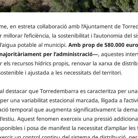
me, en estreta col·laboració amb l’Ajuntament de Torr
 millorar l’eficiència, la sostenibilitat i l’autonomia del 
’aigua potable al municipi.
Amb prop de 580.000 euro
ajoritàriament per l’administració—
, aquestes inte
 els recursos hídrics propis, renovar la xarxa de distri
stenible i ajustada a les necessitats del territori.
cal destacar que Torredembarra es caracteritza per una
er una variabilitat estacional marcada, lligada a l’activit
ació temporal que augmenta significativament la dem
’estiu. Aquest fenomen exerceix una pressió addicional
sponibles i posa de manifest la necessitat d’ampliar les
ercir un control continu del sistema de distribució, per 