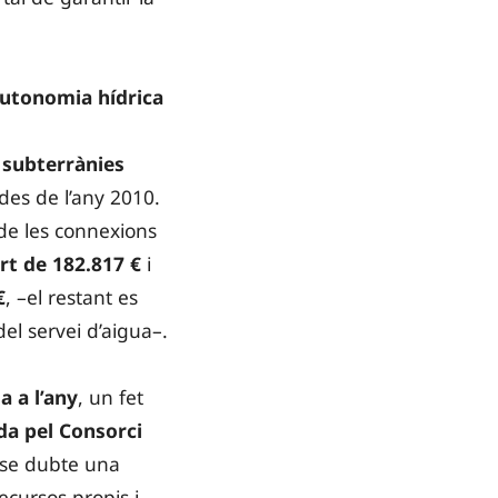
autonomia hídrica
 subterrànies
 des de l’any 2010.
ó de les connexions
rt de 182.817 €
i
€
, –el restant es
el servei d’aigua–.
a a l’any
, un fet
da pel Consorci
ense dubte una
ecursos propis i