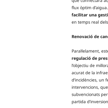
que connectarà aqu
flux òptim d’aigua
facilitar una gest
en temps real del
Renovació de cano
Paral·lelament, e
regulació de pres
l’objectiu de mill
acurat de la infrae
d’incidències, un f
intervencions, qu
subvencionats per 
partida d’inversion