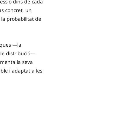
ressió dins de cada
as concret, un
la probabilitat de
iques —la
 de distribució—
gmenta la seva
ble i adaptat a les