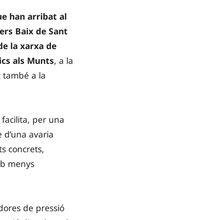
e han arribat al
ers Baix de Sant
de la xarxa de
ics als Munts
, a la
it també a la
facilita, per una
e d’una avaria
ts concrets,
amb menys
dores de pressió