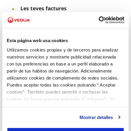
Les teves factures
Els teus contractes
L’atenció rebuda
Esta página web usa cookies
Obres o avaries
Utilizamos cookies propias y de terceros para analizar
nuestros servicios y mostrarte publicidad relacionada
Incidències al web
con tus preferencias en base a un perfil elaborado a
partir de tus hábitos de navegación. Adicionalmente
Incidències a l’Àrea de clients
utilizamos cookies de complemento de redes sociales.
Puedes aceptar todas las cookies pulsando “ Aceptar
cookies”· También puedes permitir o rechazar las
cookies de forma granular pulsando “Configurar”. Si
pulsas “Rechazar cookies”, equivaldrá a rechazar la
instalación de todas las cookies salvo las necesarias que
Mostrar detalles
son indispensables para que el sitio web funcione y que
por tanto no se pueden desactivar. Puedes consultar