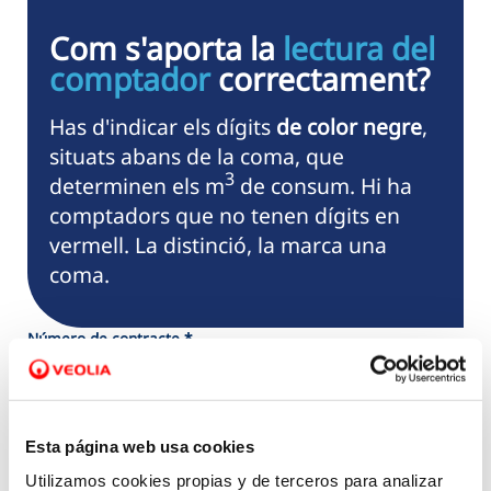
Com s'aporta la
lectura del
comptador
correctament?
Has d'indicar els dígits
de color negre
,
situats abans de la coma, que
3
determinen els m
de consum. Hi ha
comptadors que no tenen dígits en
vermell. La distinció, la marca una
coma.
Número de contracte *
Lectura actual *
Esta página web usa cookies
Utilizamos cookies propias y de terceros para analizar