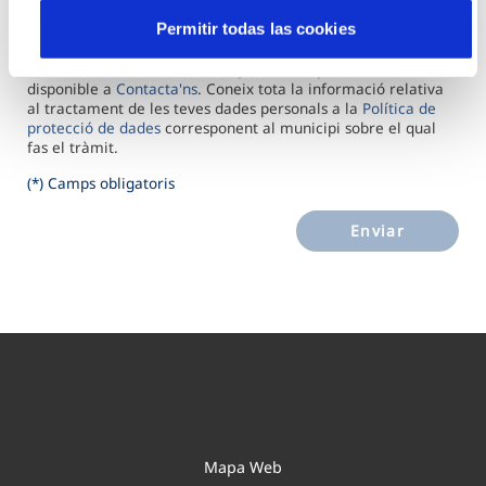
que sol·licitis. Pots accedir a les teves dades, sol·licitar que et
Permitir todas las cookies
modifiquen o suprimeixin, demanar que limitem el
tractament, exercir el dret a la portabilitat o oposar-te al
tractament en determinats suposats completant el formulari
disponible a
Contacta'ns
. Coneix tota la informació relativa
al tractament de les teves dades personals a la
Política de
protecció de dades
corresponent al municipi sobre el qual
fas el tràmit.
(*) Camps obligatoris
Enviar
Mapa Web