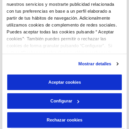
nuestros servicios y mostrarte publicidad relacionada
con tus preferencias en base a un perfil elaborado a
Adjuntar foto
partir de tus hábitos de navegación. Adicionalmente
utilizamos cookies de complemento de redes sociales.
Puedes aceptar todas las cookies pulsando “ Aceptar
cookies”· También puedes permitir o rechazar las
cookies de forma granular pulsando “Configurar”. Si
pulsas “Rechazar cookies”, equivaldrá a rechazar la
instalación de todas las cookies salvo las necesarias que
Mostrar detalles
Arrossega o fes clic per carregar la imatge
son indispensables para que el sitio web funcione y que
por tanto no se pueden desactivar. Puedes consultar
más información en nuestra
Política de Cookies
Aceptar cookies
Configurar
T'informem que Veolia, marca comercial de
SOCIEDAD
Rechazar cookies
REGIONAL DE ABASTECIMIENTO DE AGUAS S.A.
, tractarà les
teves dades personals amb la finalitat de tramitar la gestió