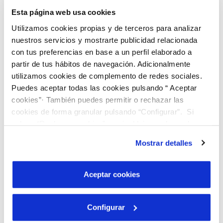
Esta página web usa cookies
Neteja i desinfecció.
Periodicitat anual.
Utilizamos cookies propias y de terceros para analizar
Comprovació del funcionament dels
nuestros servicios y mostrarte publicidad relacionada
con tus preferencias en base a un perfil elaborado a
elements de tancament i aïllament:
partir de tus hábitos de navegación. Adicionalmente
vàlvula flotador i vàlvules d’aïllament o
utilizamos cookies de complemento de redes sociales.
desguàs.
Periodicitat anual.
Puedes aceptar todas las cookies pulsando “ Aceptar
cookies”· También puedes permitir o rechazar las
cookies de forma granular pulsando “Configurar”. Si
La
responsabilitat del
pulsas “Rechazar cookies”, equivaldrá a rechazar la
manteniment dels dipòsits
instalación de todas las cookies salvo las necesarias que
Mostrar detalles
domiciliaris
correspon als
son indispensables para que el sitio web funcione y que
por tanto no se pueden desactivar. Puedes consultar
propietaris dels mateixos,
más información en nuestra
Política de Cookies
Aceptar cookies
segons estableix l’art. 11 apt. 4
del R.D. 140/2003, del 7 de
Configurar
febrer, pel qual s’estableixen els