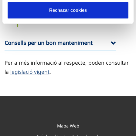
criteris sanitaris de la qualitat
Rechazar cookies
de l’aigua de consum humà.
Consells per un bon manteniment
Per a més informació al respecte, poden consultar
la
legislació vigent
.
Mapa Web