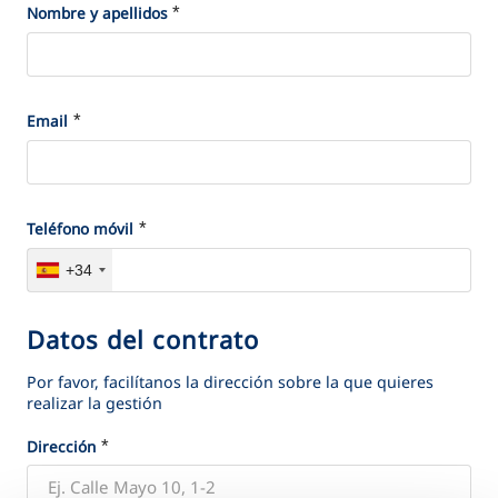
VER TODAS LAS GESTIONES
*
*
l
Nombre y apellidos
o
m
n
o
a
t
l
*
*
Email
i
e
v
s
o
d
*
*
Teléfono móvil
e
+34
c
o
Datos del contrato
D
n
a
t
Por favor, facilítanos la dirección sobre la que quieres
t
realizar la gestión
a
o
c
*
*
Dirección
s
t
d
o