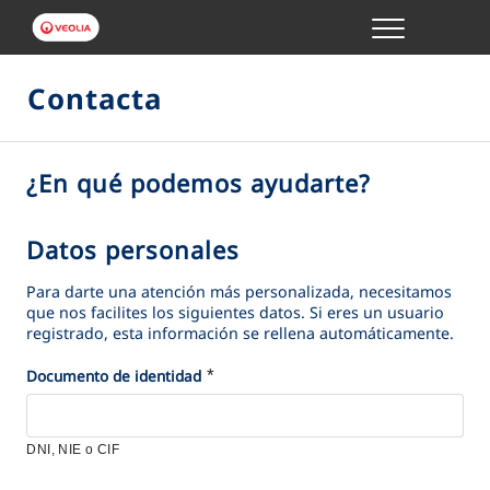
Menu
GESTIONES ONLINE
Contacta
VER TODAS LAS GESTIONES
¿En qué podemos ayudarte?
S
TU SERVICIO
e
l
Datos personales
D
VER TODAS LAS GESTIONES
e
a
Para darte una atención más personalizada, necesitamos
c
t
que nos facilites los siguientes datos. Si eres un usuario
TU AGUA
c
registrado, esta información se rellena automáticamente.
o
i
s
*
*
Documento de identidad
VER TODAS LAS GESTIONES
o
p
n
e
CONÓCENOS
a
r
DNI, NIE o CIF
e
s