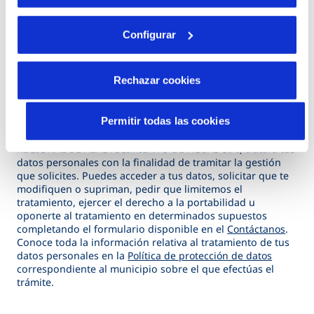
d
Adjuntar archivos
j
Configurar
u
n
t
Rechazar cookies
(*) Campos obligatorios
a
r
Permitir todas las cookies
Te informamos que Veolia, marca comercial de
SOCIEDAD
a
REGIONAL DE ABASTECIMIENTO DE AGUAS S.A.
, tratará tus
r
datos personales con la finalidad de tramitar la gestión
c
que solicites. Puedes acceder a tus datos, solicitar que te
modifiquen o supriman, pedir que limitemos el
h
tratamiento, ejercer el derecho a la portabilidad u
i
oponerte al tratamiento en determinados supuestos
completando el formulario disponible en el
Contáctanos
.
v
Conoce toda la información relativa al tratamiento de tus
o
datos personales en la
Política de protección de datos
correspondiente al municipio sobre el que efectúas el
s
trámite.