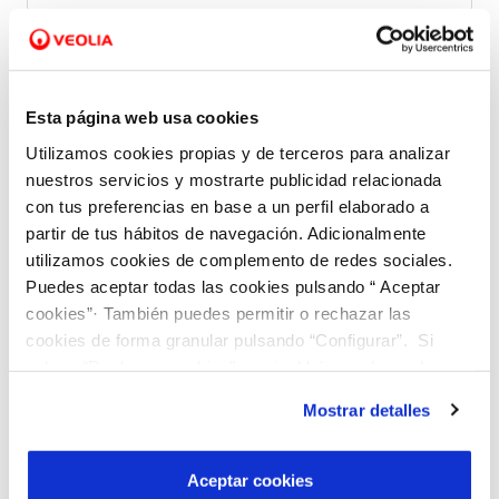
e
l
*
*
Código postal
c
o
Esta página web usa cookies
n
Utilizamos cookies propias y de terceros para analizar
Tu consulta
T
t
nuestros servicios y mostrarte publicidad relacionada
u
r
con tus preferencias en base a un perfil elaborado a
Describe tu consulta con el máximo detalle posible. Si
c
a
conoces el
número de contrato
o tienes algún
ID
partir de tus hábitos de navegación. Adicionalmente
(identificador)
de trámite relacionado con la consulta,
o
t
utilizamos cookies de complemento de redes sociales.
inclúyelo también.
n
Puedes aceptar todas las cookies pulsando “ Aceptar
o
Consulta *
s
cookies”· También puedes permitir o rechazar las
cookies de forma granular pulsando “Configurar”. Si
u
pulsas “Rechazar cookies”, equivaldrá a rechazar la
l
instalación de todas las cookies salvo las necesarias que
t
Mostrar detalles
son indispensables para que el sitio web funcione y que
a
por tanto no se pueden desactivar. Puedes consultar
más información en nuestra
Política de Cookies
A
Aceptar cookies