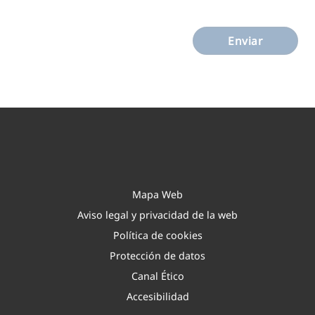
E
n
Enviar
v
i
a
r
Mapa Web
Aviso legal y privacidad de la web
Política de cookies
Protección de datos
Canal Ético
Accesibilidad