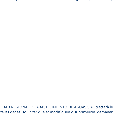
EDAD REGIONAL DE ABASTECIMIENTO DE AGUAS S.A.
, tractarà 
les teves dades, sol·licitar que et modifiquen o suprimeixin, demanar