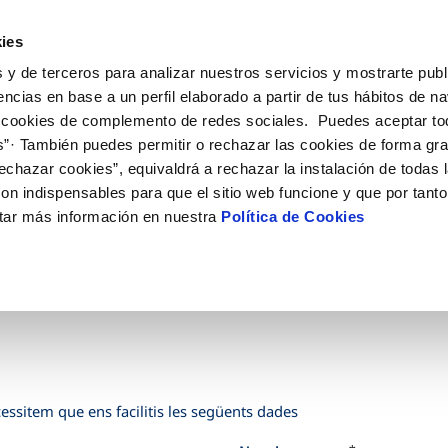
ES
CA
Actua
ies
 y de terceros para analizar nuestros servicios y mostrarte publ
 en Línia
El Teu Servei
La Teva Aigua
Coneix
encias en base a un perfil elaborado a partir de tus hábitos de n
 cookies de complemento de redes sociales. Puedes aceptar to
s”· También puedes permitir o rechazar las cookies de forma gr
 AL CLIENT
T
STRES COMPROMISOS
COMPROMÍS DE SERVEI
CUIDEM L'AIGUA
ONTRACTES
MODIFICACIÓ DE DADE
echazar cookies”, equivaldrá a rechazar la instalación de todas 
e contacte
e la qualitat de l’aigua
persones
Customer Counsel (Defensa del c
Consells d'estalvi
Canvi de titular
Actualitzar dades bancàr
on indispensables para que el sitio web funcione y que por tant
tes
medi ambient
Normativa del servei
Dipòsits comunitaris
Alta de subministrament
Actualitzar dades de dom
tar más información en nuestra
Política de Cookies
ia
novació i la digitalització
Junta d’Arbitratge
Consells per evitar avaries en ca
Baixa de subministrament
Actualitzar dades person
gelada
bres i afectacions
Programa AMB TU
Sol·licitud d'escomesa
ció de fuita interior
Documentació contractació
essitem que ens facilitis les següents dades