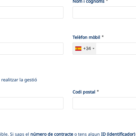
*
*
Nom i cognoms
*
*
Telèfon mòbil
+34
 realitzar la gestió
*
*
Codi postal
ble. Si saps el
número de contracte
o tens algun
ID (identificador)