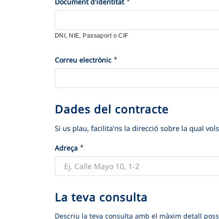
c
*
*
e
Document d'identitat
i
s
o
p
DNI, NIE, Passaport o CIF
n
e
a
r
*
*
Correu electrònic
e
s
l
o
m
n
Dades del contracte
D
o
a
a
t
l
Si us plau, facilita'ns la direcció sobre la qual vols
d
i
s
*
*
e
Adreça
u
s
d
d
e
e
c
La teva consulta
L
l
o
a
Descriu la teva consulta amb el màxim detall possi
c